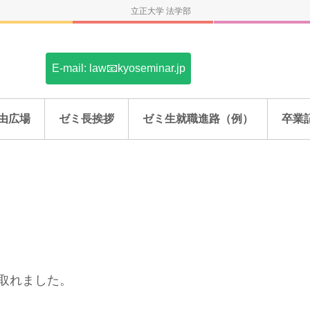
立正大学 法学部
E-mail: law📧kyoseminar.jp
由広場
ゼミ長挨拶
ゼミ生就職進路（例）
卒業
取れました。