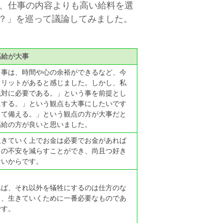
、仕事の内容よりも高い給料を選
？」を巡って議論してみました。
高給が大事
る事は、時間や心の余裕ができるなど、今
メリットがあると感じました。しかし、私
絶対に必要である。」という事を前提とし
にする。」という観点も大事にしたいです
して備える。」という観点の方が大事だと
高給の方が良いと思いました。
生きていく上でお金は必要でお金があれば
きの不安を減らすことができ、尚且つ好き
ないからです。
れば、それ以外を犠牲にするのは仕方のな
て、生きていくために一番必要なものであ
です。