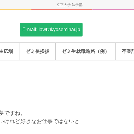
立正大学 法学部
E-mail: law📧kyoseminar.jp
由広場
ゼミ長挨拶
ゼミ生就職進路（例）
卒業
夢ですね。
いけれど好きなお仕事ではないと