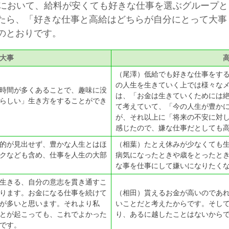
おいて、給料が安くても好きな仕事を選ぶグループと
たら、「好きな仕事と高給はどちらが自分にとって大事
のとおりです。
大事
（尾澤）低給でも好きな仕事をす
の人生を生きていく上では様々な
時間が多くあることで、趣味に没
は、「お金は生きていくためには
らしい」生き方をすることができ
て考えていて、「今の人生が豊か
が、それ以上に「将来の不安に対
感じたので、嫌な仕事だとしても
的が見出せず、豊かな人生とはほ
（相葉）たとえ休みが少なくても
クなども含め、仕事を人生の大部
病気になったときや歳をとったと
な事を仕事にして嫌いになりたく
生きる、自分の意志を貫き通すこ
ります。お金になる仕事を続けて
（相田）貰えるお金が高いのであ
が多いと思います。それより私
いことだと考えたからです。そし
とが起こっても、これでよかった
り、あるに越したことはないから
です。