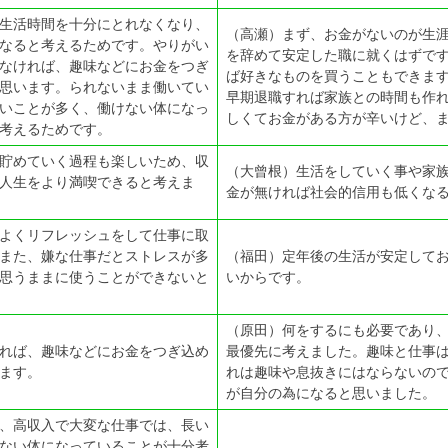
生活時間を十分にとれなくなり、
（高瀬）まず、お金がないのが生
なると考えるためです。やりがい
を辞めて安定した職に就くはずで
なければ、趣味などにお金をつぎ
ば好きなものを買うこともできま
思います。られないまま働いてい
早期退職すれば家族との時間も作
いことが多く、働けない体になっ
しくてお金がある方が辛いけど、
考えるためです。
貯めていく過程も楽しいため、収
（大曾根）生活をしていく事や家
人生をより満喫できると考えま
金が無ければ社会的信用も低くな
よくリフレッシュをして仕事に取
また、嫌な仕事だとストレスが多
（福田）定年後の生活が安定して
思うままに使うことができないと
いからです。
（原田）何をするにも必要であり
れば、趣味などにお金をつぎ込め
最優先に考えました。趣味と仕事
ます。
れは趣味や息抜きにはならないの
が自分の為になると思いました。
、高収入で大変な仕事では、長い
ない体になっていることが十分考