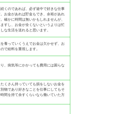
涯続くのであれば、必ず途中で好きな仕事
す。お金があれば貯金もでき、余裕があれ
す。確かに時間は無いかもしれませんが、
れますし、お金が全くないというよりは忙
ましな生活を送れると思います。
族を養っていくうえでお金は欠かせず、お
るので給料を重視します。
おり、病気等にかかっても費用には困らな
、たくさん持っていても損をしないお金を
は別物であり好きなことを仕事にしてもそ
で時間を持て余すくらいなら働いていた方