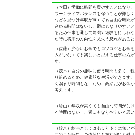
（本田）労働に時間を費やすことになり、
ワークライフバランスを保つことが難しく
などを見つけ年収が高くても自由な時間が
込める時間はないし、鬱にもなりやすいと
るため仕事を通して知識や経験を得られな
た時に将来の方向性を見失う恐れがあると
（佐藤）少ないお金でもコツコツとお金を
入が少なくても楽しいと思える仕事の方が
す。
（茂木）自分の趣味に使う時間も多く、程
り組めるため、健康的な生活ができます。
く溜まり時間もないため、高給だがお金が
考えます。
（勝山）年収が高くても自由な時間がなけ
る時間はないし、鬱にもなりやすいと思い
（鈴木）給与としてはあまり多くは無いが
目で見た時に、身体的にも精神的にも働け